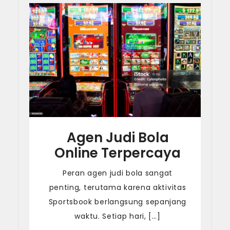
Agen Judi Bola
Online Terpercaya
Peran agen judi bola sangat
penting, terutama karena aktivitas
Sportsbook berlangsung sepanjang
waktu. Setiap hari, […]