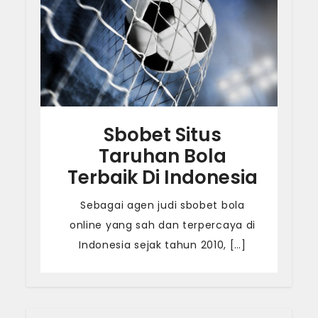
Sbobet Situs
Taruhan Bola
Terbaik Di Indonesia
Sebagai agen judi sbobet bola
online yang sah dan terpercaya di
Indonesia sejak tahun 2010, […]