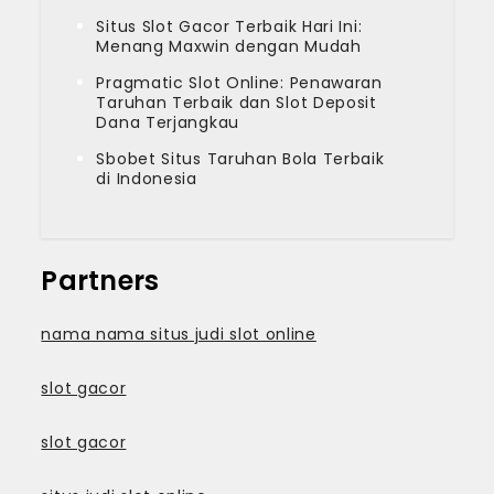
Situs Slot Gacor Terbaik Hari Ini:
Menang Maxwin dengan Mudah
Pragmatic Slot Online: Penawaran
Taruhan Terbaik dan Slot Deposit
Dana Terjangkau
Sbobet Situs Taruhan Bola Terbaik
di Indonesia
Partners
nama nama situs judi slot online
slot gacor
slot gacor