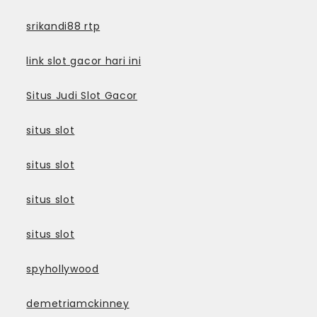
srikandi88 rtp
link slot gacor hari ini
Situs Judi Slot Gacor
situs slot
situs slot
situs slot
situs slot
spyhollywood
demetriamckinney