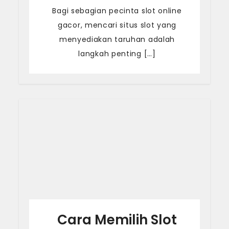
Bagi sebagian pecinta slot online
gacor, mencari situs slot yang
menyediakan taruhan adalah
langkah penting […]
Cara Memilih Slot